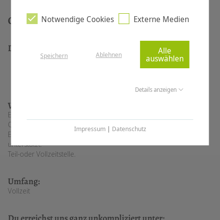
Qualifikationen und Anforderungen
Notwendige Cookies
Externe Medien
Du bist:
Alle
Ablehnen
Speichern
Teamplayer
auswählen
Organisiert und strukturiert
Arbeiten gerne selbstständig und gewissenhaft
Details anzeigen
Wir bieten Dir:
Ein überdurchschnittliches Gehalt, angepasst an Deine
Qualifikationen.
Impressum
|
Datenschutz
Ein langjähriges nettes Team, welches sich gegenseitig hilft und
unterstützt.
Teil-oder Vollzeitstelle.
Umfang:
Vollzeit
Du erreichst uns ganz unkompliziert unter: